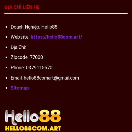
ĐỊA CHỈ LIÊN HỆ
Doanh Nghiệp: Hello88
Website:
https://hello88com.art/
Địa Chỉ:
Zipcode: 77000
Phone: 0379115670
Email:
hello88comart@gmail.com
Sitemap