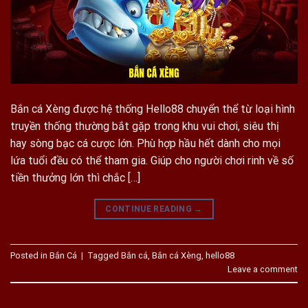
Bắn cá Xèng được hệ thống Hello88 chuyển thể từ loại hình
truyền thống thường bắt gặp trong khu vui chơi, siêu thị
hay sòng bạc cá cược lớn. Phù hợp hầu hết dành cho mọi
lứa tuổi đều có thể tham gia. Giúp cho người chơi rinh về số
tiền thưởng lớn thì chắc […]
CONTINUE READING
→
Posted in
Bắn Cá
|
Tagged
Bắn cá
,
Bắn cá Xèng
,
hello88
Leave a comment