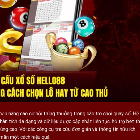
bạn nâng cao cơ hội trúng thưởng trong các trò chơi quay số. Hệ
ân tích đa dạng và dữ liệu được cập nhật liên tục, hỗ trợ bet t
úng cao. Với các công cụ tra cứu đơn giản và thông tin hữu ích
 mắn một cách hiệu quả.