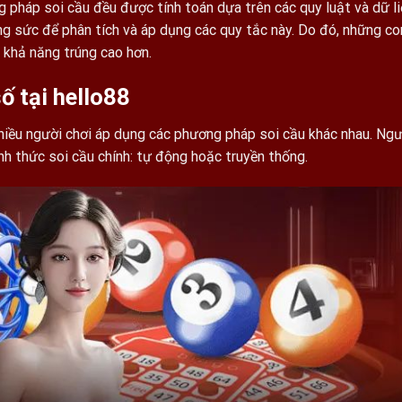
g pháp soi cầu đều được tính toán dựa trên các quy luật và dữ li
ng sức để phân tích và áp dụng các quy tắc này. Do đó, những co
 khả năng trúng cao hơn.
ố tại hello88
nhiều người chơi áp dụng các phương pháp soi cầu khác nhau. Ngư
ình thức soi cầu chính: tự động hoặc truyền thống.