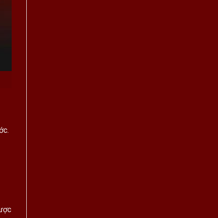
ớc.
cược