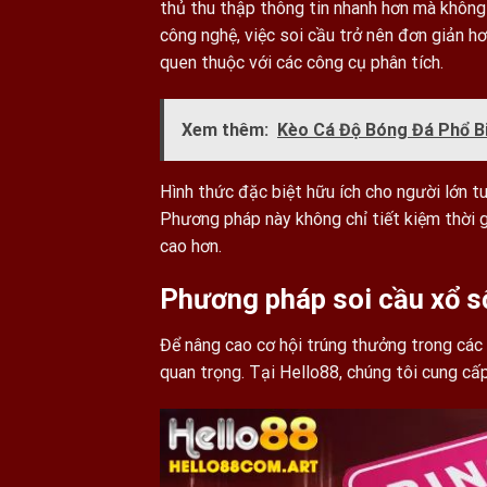
thủ thu thập thông tin nhanh hơn mà không 
công nghệ, việc soi cầu trở nên đơn giản h
quen thuộc với các công cụ phân tích.
Xem thêm:
Kèo Cá Độ Bóng Đá Phổ Bi
Hình thức đặc biệt hữu ích cho người lớn t
Phương pháp này không chỉ tiết kiệm thời 
cao hơn.
Phương pháp soi cầu xổ số
Để nâng cao cơ hội trúng thưởng trong các
quan trọng. Tại Hello88, chúng tôi cung c