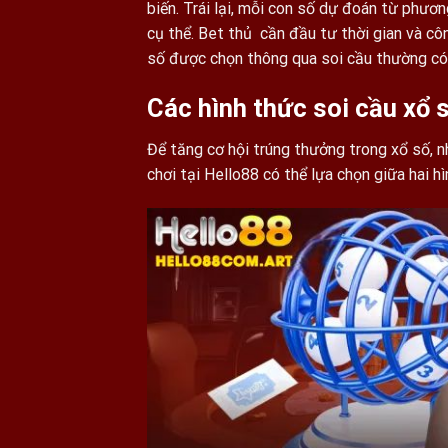
biến. Trái lại, mỗi con số dự đoán từ phươn
cụ thể. Bet thủ cần đầu tư thời gian và cô
số được chọn thông qua soi cầu thường có
Các hình thức soi cầu xổ s
Để tăng cơ hội trúng thưởng trong xổ số, 
chơi tại Hello88 có thể lựa chọn giữa hai h