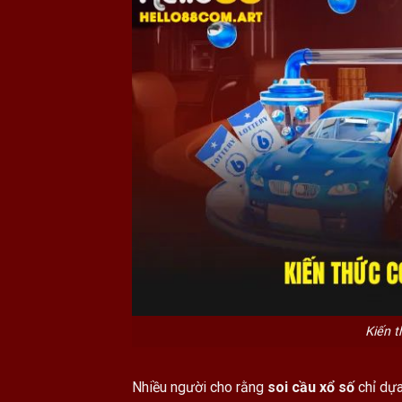
Kiến t
Nhiều người cho rằng
soi cầu xổ số
chỉ dựa