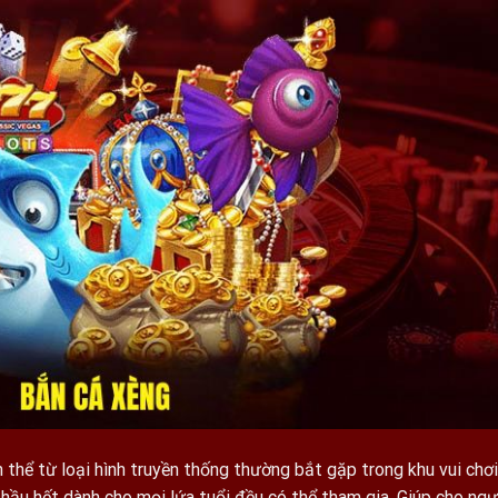
hể từ loại hình truyền thống thường bắt gặp trong khu vui chơi
 hầu hết dành cho mọi lứa tuổi đều có thể tham gia. Giúp cho ngư