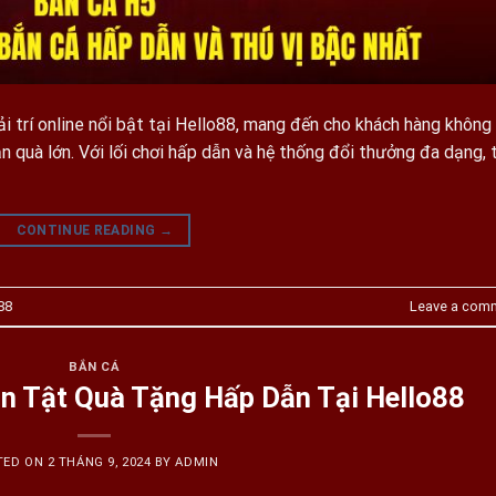
 trí online nổi bật tại Hello88, mang đến cho khách hàng không 
n quà lớn. Với lối chơi hấp dẫn và hệ thống đổi thưởng đa dạng, 
CONTINUE READING
→
88
Leave a com
BẮN CÁ
n Tật Quà Tặng Hấp Dẫn Tại Hello88
TED ON
2 THÁNG 9, 2024
BY
ADMIN