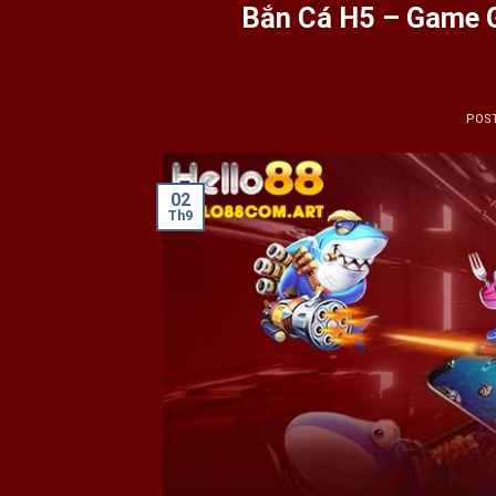
Bắn Cá H5 – Game G
POS
02
Th9