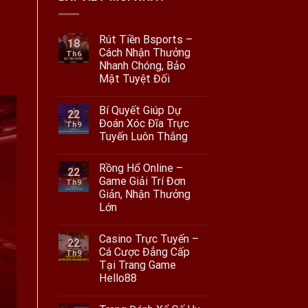
Rút Tiền Bsports –
18
Cách Nhận Thưởng
Th6
Nhanh Chóng, Bảo
Mật Tuyệt Đối
Bí Quyết Giúp Dự
22
Đoán Xóc Đĩa Trực
Th9
Tuyến Luôn Thắng
Rồng Hổ Online –
22
Game Giải Trí Đơn
Th9
Giản, Nhận Thưởng
Lớn
Casino Trực Tuyến –
22
Cá Cược Đẳng Cấp
Th9
Tại Trang Game
Hello88