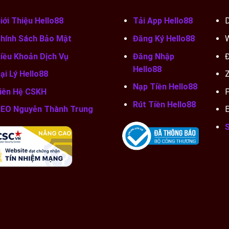
iới Thiệu Hello88
Tải App Hello88
D
hính Sách Bảo Mật
Đăng Ký Hello88
iều Khoản Dịch Vụ
Đăng Nhập
Đ
Hello88
ại Lý Hello88
Z
Nạp Tiền Hello88
iên Hệ CSKH
Rút Tiền Hello88
EO Nguyễn Thành Trung
E