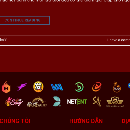
CONTINUE READING
→
llo88
Leave a com
 CHÚNG TÔI
HƯỚNG DẪN
ĐỊ