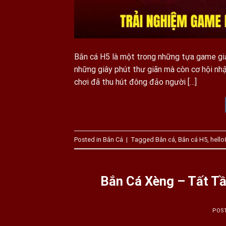
Bắn cá H5 là một trong những tựa game giải
những giây phút thư giãn mà còn cơ hội nhậ
chơi đã thu hút đông đảo người […]
Posted in
Bắn Cá
|
Tagged
Bắn cá
,
Bắn cá H5
,
hello
Bắn Cá Xèng – Tất Tầ
POS