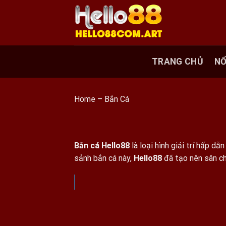
Skip
to
content
TRANG CHỦ
NỔ
Home
–
Bắn Cá
Bắn cá Hello88
là loại hình giải trí hấp d
sảnh bắn cá này,
Hello88
đã tạo nên sân chơ