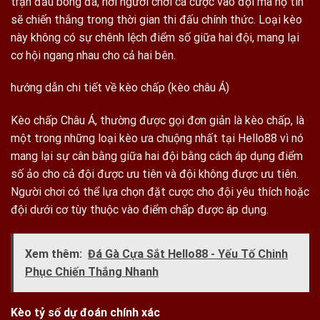
trận đấu bóng đá, nơi người chơi cá cược vào đội mà họ tin
sẽ chiến thắng trong thời gian thi đấu chính thức. Loại kèo
này không có sự chênh lệch điểm số giữa hai đội, mang lại
cơ hội ngang nhau cho cả hai bên.
hướng dẫn chi tiết về kèo chấp (kèo châu Á)
Kèo chấp Châu Á, thường được gọi đơn giản là kèo chấp, là
một trong những loại kèo ưa chuộng nhất tại Hello88 vì nó
mang lại sự cân bằng giữa hai đội bằng cách áp dụng điểm
số ảo cho cả đội được ưu tiên và đội không được ưu tiên.
Người chơi có thể lựa chọn đặt cược cho đội yêu thích hoặc
đội dưới cơ tùy thuộc vào điểm chấp được áp dụng.
Xem thêm:
Đá Gà Cựa Sắt Hello88 - Yếu Tố Chinh
Phục Chiến Thắng Nhanh
Kèo tỷ số dự đoán chính xác