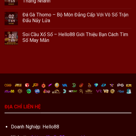
Thắng Nhanh
Th9
Đá Gà Thomo – Bộ Môn Đẳng Cấp Với Vô Số Trận
02
Đấu Nảy Lửa
Th9
Soi Cầu Xổ Số – Hello88 Giới Thiệu Bạn Cách Tìm
02
Số May Mắn
Th9
ĐỊA CHỈ LIÊN HỆ
Doanh Nghiệp: Hello88