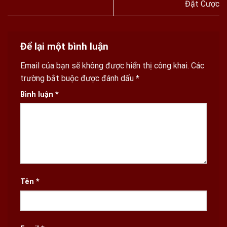
Đặt Cược
Để lại một bình luận
Email của bạn sẽ không được hiển thị công khai.
Các
trường bắt buộc được đánh dấu
*
Bình luận
*
Tên
*