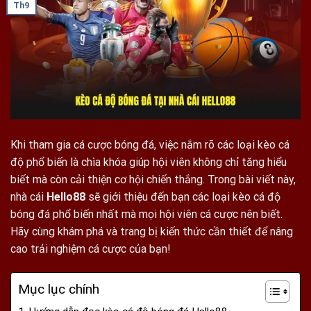
Th9
Khi tham gia cá cược bóng đá, việc nắm rõ các loại kèo cá
độ phổ biến là chìa khóa giúp hội viên không chỉ tăng hiểu
biết mà còn cải thiện cơ hội chiến thắng. Trong bài viết này,
nhà cái
Hello88
sẽ giới thiệu đến bạn các loại kèo cá độ
bóng đá phổ biến nhất mà mọi hội viên cá cược nên biết.
Hãy cùng khám phá và trang bị kiến thức cần thiết để nâng
cao trải nghiệm cá cược của bạn!
Mục lục chính