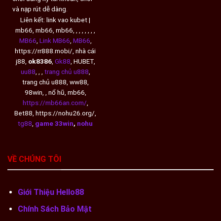
và nạp rút dễ dàng.
Liên kết: link vao kubet |
mb66, mb66, mb66,
,
,
,
,
,
,
,
MB66
,
Link MB66
,
MB66
,
https://rr888.mobi/, nhà cái
j88,
ok8386
,
Gk88
, HUBET,
uu88
, , ,
trang chủ u888
,
trang chủ u888, ww88,
98win, , nổ hũ, mb66,
https://mb66an.com/
,
Bet88, https://nohu26.org/,
tg88
,
game 33win
,
nohu
VỀ CHÚNG TÔI
Giới Thiệu Hello88
Chính Sách Bảo Mật