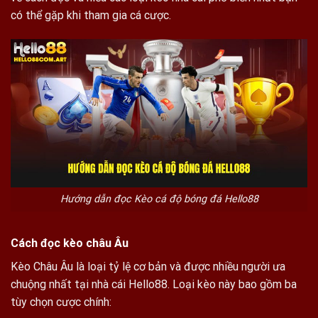
có thể gặp khi tham gia cá cược.
Hướng dẫn đọc Kèo cá độ bóng đá Hello88
Cách đọc kèo châu Âu
Kèo Châu Âu là loại tỷ lệ cơ bản và được nhiều người ưa
chuộng nhất tại nhà cái Hello88. Loại kèo này bao gồm ba
tùy chọn cược chính: