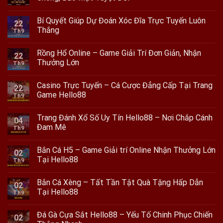
Bí Quyết Giúp Dự Đoán Xóc Đĩa Trực Tuyến Luôn
22
Thắng
Th9
Rồng Hổ Online – Game Giải Trí Đơn Giản, Nhận
22
Thưởng Lớn
Th9
Casino Trực Tuyến – Cá Cược Đẳng Cấp Tại Trang
22
Game Hello88
Th9
Trang Đánh Xổ Số Uy Tín Hello88 – Nơi Chắp Cánh
04
Đam Mê
Th9
Bắn Cá H5 – Game Giải trí Online Nhận Thưởng Lớn
02
Tại Hello88
Th9
Bắn Cá Xèng – Tất Tần Tật Quà Tặng Hấp Dẫn
02
Tại Hello88
Th9
Đá Gà Cựa Sắt Hello88 – Yếu Tố Chinh Phục Chiến
02