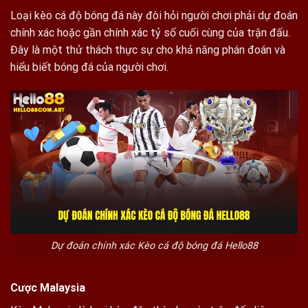
Loại kèo cá độ bóng đá này đòi hỏi người chơi phải dự đoán
chính xác hoặc gần chính xác tỷ số cuối cùng của trận đấu.
Đây là một thử thách thực sự cho khả năng phán đoán và
hiểu biết bóng đá của người chơi.
Dự đoán chính xác Kèo cá độ bóng đá Hello88
Cược Malaysia