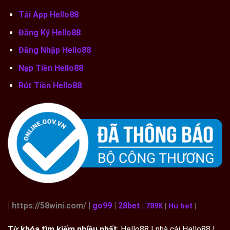
Tải App Hello88
Đăng Ký Hello88
Đăng Nhập Hello88
Nạp Tiền Hello88
Rút Tiền Hello88
| https://58wini.com/ |
go99
|
28bet
|
789K
|
Hu bet
|
Từ khóa tìm kiếm nhiều nhất
: Hello88 | nhà cái Hello88 |